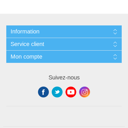
Information
Service client
Mon compte
Suivez-nous