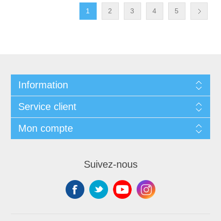
1
2
3
4
5
Information
Service client
Mon compte
Suivez-nous