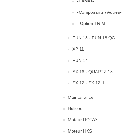
-Câbles-
-Composants / Autres-
- Option TRIM -
FUN 18 - FUN 18 QC
XP 11
FUN 14
SX 16 - QUARTZ 18
SX 12 - SX 12 II
Maintenance
Hélices
Moteur ROTAX
Moteur HKS