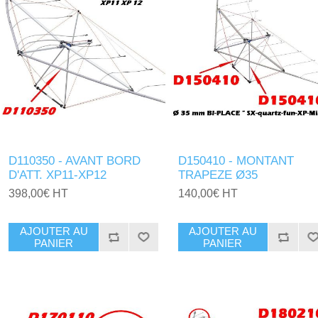
D110350 - AVANT BORD
D150410 - MONTANT
D'ATT. XP11-XP12
TRAPEZE Ø35
398,00€ HT
140,00€ HT
AJOUTER AU
AJOUTER AU
PANIER
PANIER