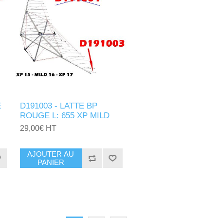
E
D191003 - LATTE BP
ROUGE L: 655 XP MILD
29,00€ HT
AJOUTER AU
PANIER