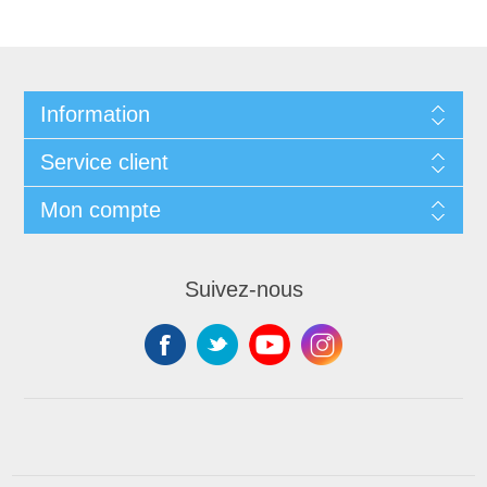
Information
Service client
Mon compte
Suivez-nous