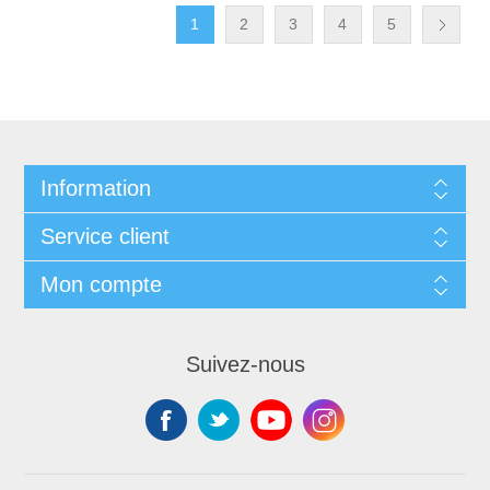
1
2
3
4
5
Information
Service client
Mon compte
Suivez-nous