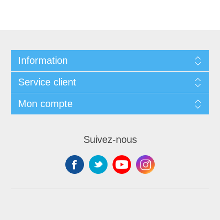
Information
Service client
Mon compte
Suivez-nous