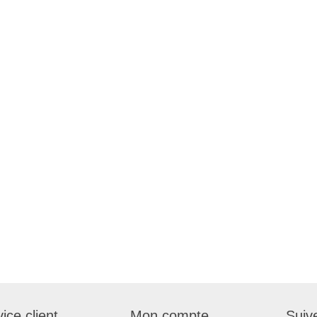
ice client
Mon compte
Suiv