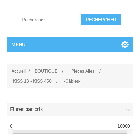
RECHERCHER
MENU
Accueil
/
BOUTIQUE
/
Pièces Ailes
/
KISS 13 - KISS 450
/
-Câbles-
Filtrer par prix
0
10000