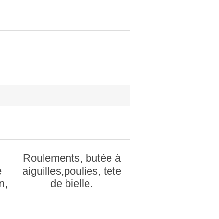
Roulements, butée à
e
aiguilles,poulies, tete
n,
de bielle.