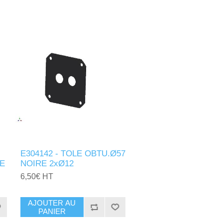
E304142 - TOLE OBTU.Ø57
E
NOIRE 2xØ12
6,50€ HT
AJOUTER AU
PANIER