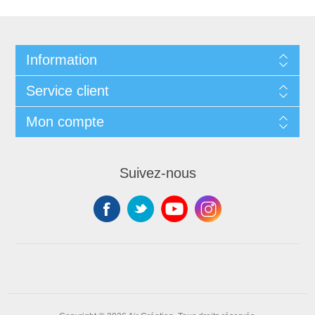
Information
Service client
Mon compte
Suivez-nous