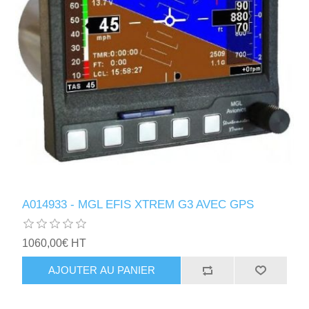
A014933 - MGL EFIS XTREM G3 AVEC GPS
1060,00€ HT
AJOUTER AU PANIER