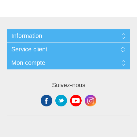
Information
Service client
Mon compte
Suivez-nous