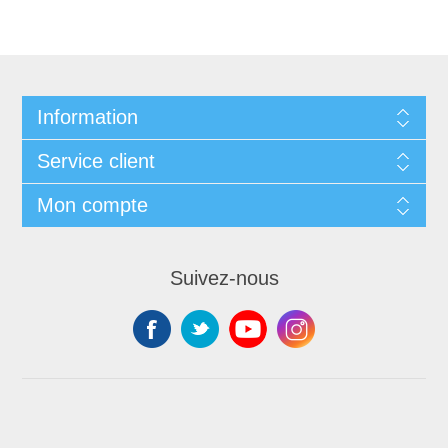
Information
Service client
Mon compte
Suivez-nous