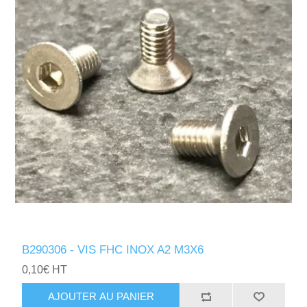
B290306 - VIS FHC INOX A2 M3X6
0,10€ HT
AJOUTER AU PANIER