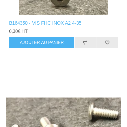
B164350 - VIS FHC INOX A2 4-35
0,30€ HT
AJOUTER AU PANIER