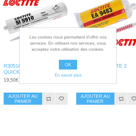
Les cookies nous permettent d'offrir nos
services. En utilisant nos services, vous
acceptez notre utilisation des cookies.
OK
R305165 - LOCTITE 5910
R305170 - LOCTITE 2
QUICK GASKET NOIR
comp. 9483 A&B
En savoir plus
19,50€ HT
31,00€ HT
AJOUTER AU
AJOUTER AU
PANIER
PANIER