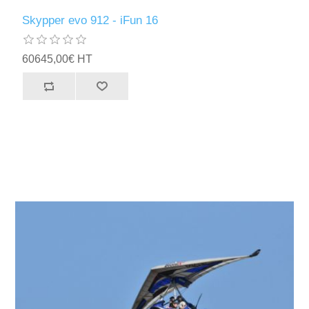
Skypper evo 912 - iFun 16
60645,00€ HT