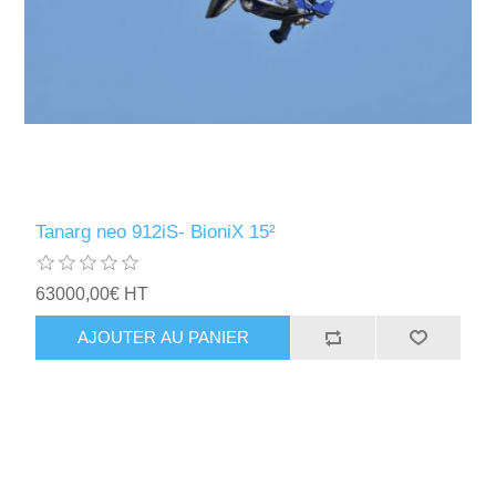
Tanarg neo 912iS- BioniX 15²
63000,00€ HT
AJOUTER AU PANIER