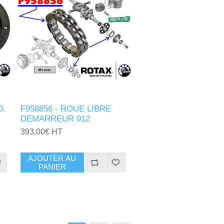
O.
F958856 - ROUE LIBRE
DEMARREUR 912
393,00€ HT
AJOUTER AU
PANIER