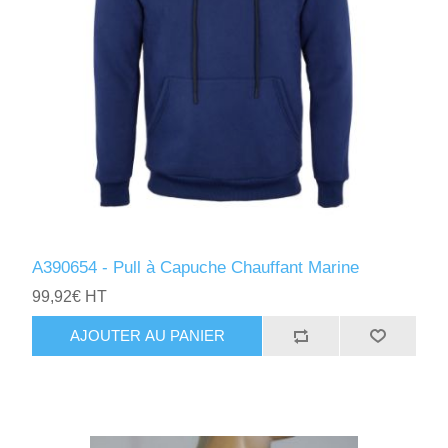
A390654 - Pull à Capuche Chauffant Marine
99,92€ HT
AJOUTER AU PANIER