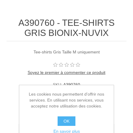
A390760 - TEE-SHIRTS
GRIS BIONIX-NUVIX
Tee-shirts Gris Taille M uniquement
Soyez le premier à commenter ce produit
SKU:
A390760
Les cookies nous permettent d'offrir nos
13,00€ HT
services. En utilisant nos services, vous
acceptez notre utilisation des cookies.
AJOUTER AU PANIER
OK
Ajouter à la liste de souhait
En savoir plus