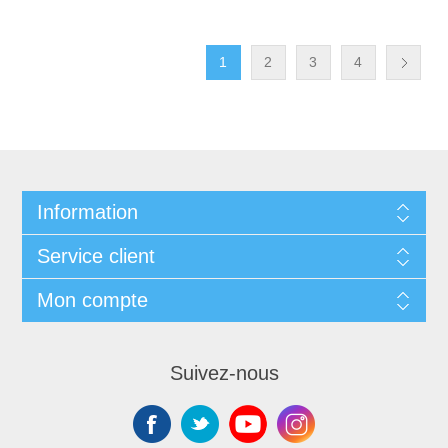
1
2
3
4
Information
Service client
Mon compte
Suivez-nous