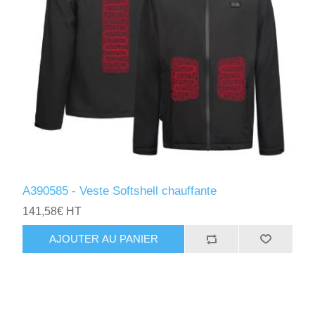
A390585 - Veste Softshell chauffante
141,58€ HT
AJOUTER AU PANIER