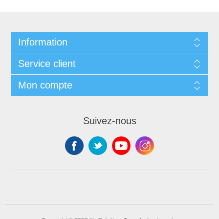
Information
Service client
Mon compte
Suivez-nous