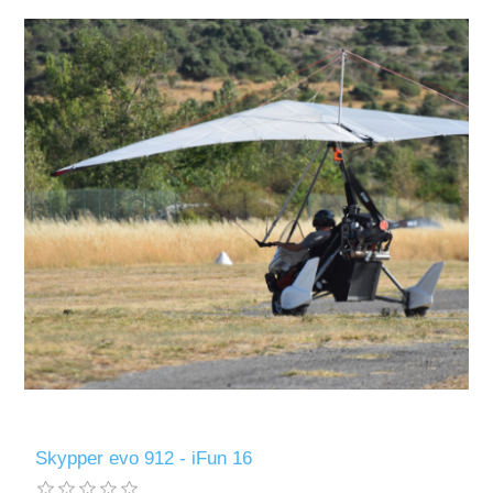
Skypper evo 912 - iFun 16