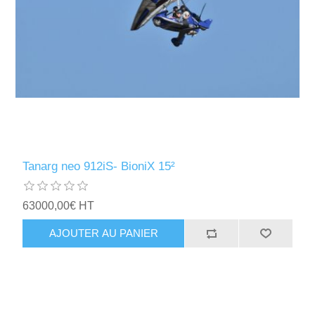
Tanarg neo 912iS- BioniX 15²
63000,00€ HT
AJOUTER AU PANIER