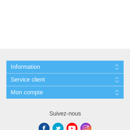
Information
Service client
Mon compte
Suivez-nous