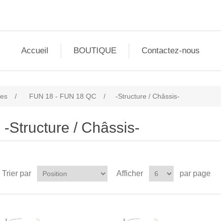
Accueil
BOUTIQUE
Contactez-nous
les
/
FUN 18 - FUN 18 QC
/
-Structure / Châssis-
-Structure / Châssis-
Trier par
Afficher
par page