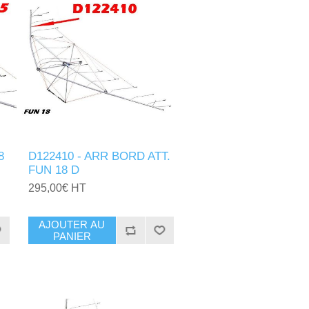
8
D122410 - ARR BORD ATT.
FUN 18 D
295,00€ HT
AJOUTER AU
PANIER