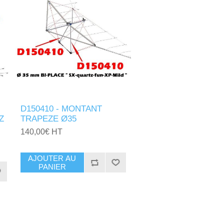
D150410 - MONTANT
Z
TRAPEZE Ø35
140,00€ HT
AJOUTER AU
PANIER