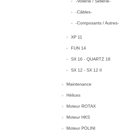
-Voilerie / Sellerie-
-Câbles-
-Composants / Autres-
XP 11
FUN 14
SX 16 - QUARTZ 18
SX 12 - SX 12 II
Maintenance
Hélices
Moteur ROTAX
Moteur HKS
Moteur POLINI