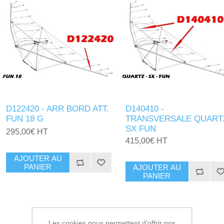
D122420 - ARR BORD ATT.
D140410 -
FUN 18 G
TRANSVERSALE QUART
SX FUN
295,00€ HT
415,00€ HT
AJOUTER AU
PANIER
AJOUTER AU
PANIER
Les cookies nous permettent d'offrir nos