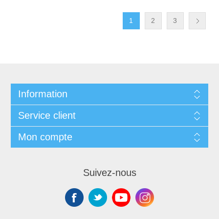
1
2
3
Information
Service client
Mon compte
Suivez-nous