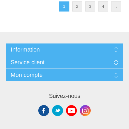
1
2
3
4
Information
Service client
Mon compte
Suivez-nous