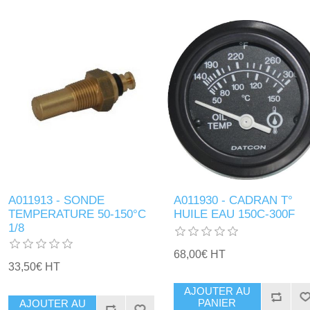
A011913 - SONDE
A011930 - CADRAN T°
TEMPERATURE 50-150°C
HUILE EAU 150C-300F
1/8
68,00€ HT
33,50€ HT
AJOUTER AU
PANIER
AJOUTER AU