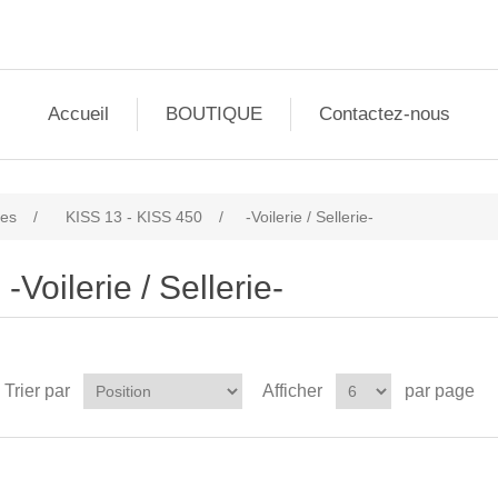
Accueil
BOUTIQUE
Contactez-nous
les
/
KISS 13 - KISS 450
/
-Voilerie / Sellerie-
-Voilerie / Sellerie-
Trier par
Afficher
par page