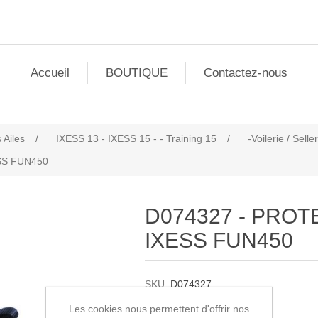
Accueil
BOUTIQUE
Contactez-nous
 Ailes
/
IXESS 13 - IXESS 15 - - Training 15
/
-Voilerie / Seller
SS FUN450
D074327 - PROT
IXESS FUN450
SKU:
D074327
Les cookies nous permettent d'offrir nos
72,00€ HT