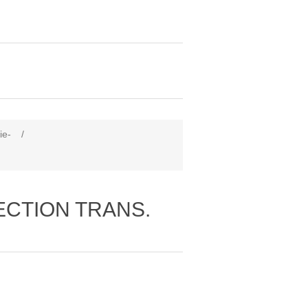
ie-
/
ECTION TRANS.