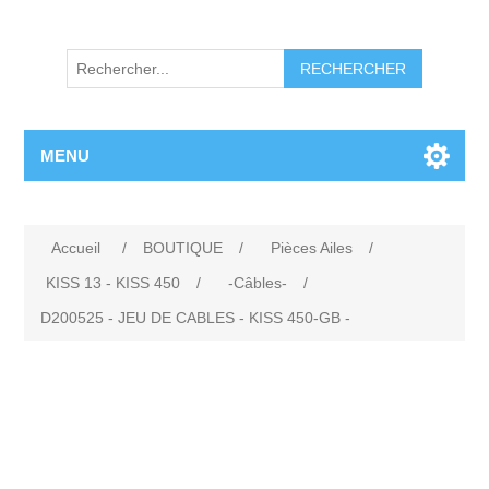
RECHERCHER
MENU
Accueil
/
BOUTIQUE
/
Pièces Ailes
/
KISS 13 - KISS 450
/
-Câbles-
/
D200525 - JEU DE CABLES - KISS 450-GB -