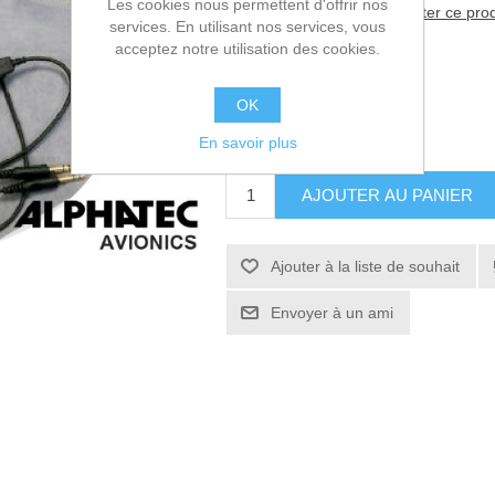
Les cookies nous permettent d'offrir nos
Soyez le premier à commenter ce prod
services. En utilisant nos services, vous
acceptez notre utilisation des cookies.
Fabricant:
ALPHATEC
SKU:
A221073-NR
OK
280,00€ HT
En savoir plus
AJOUTER AU PANIER
Ajouter à la liste de souhait
Envoyer à un ami