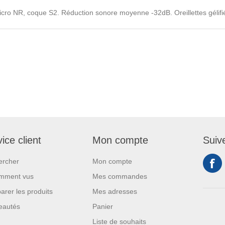
icro NR, coque S2. Réduction sonore moyenne -32dB. Oreillettes gélifi
ice client
Mon compte
Suiv
ercher
Mon compte
mment vus
Mes commandes
rer les produits
Mes adresses
eautés
Panier
Liste de souhaits