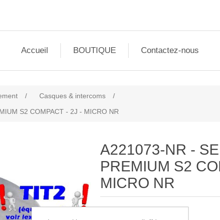
Accueil
BOUTIQUE
Contactez-nous
ement
/
Casques & intercoms
/
MIUM S2 COMPACT - 2J - MICRO NR
A221073-NR - S
PREMIUM S2 COM
MICRO NR