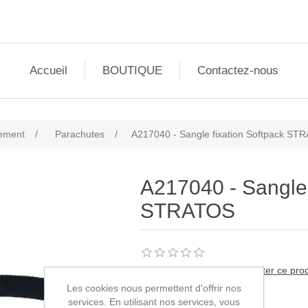
Accueil
BOUTIQUE
Contactez-nous
ement
/
Parachutes
/
A217040 - Sangle fixation Softpack ST
A217040 - Sangle 
STRATOS
Soyez le premier à commenter ce prod
Les cookies nous permettent d'offrir nos
SKU:
A217040
services. En utilisant nos services, vous