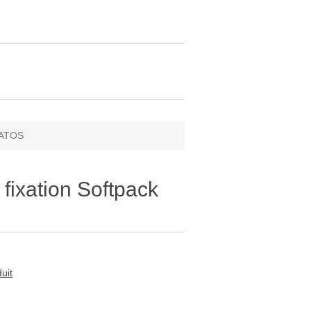
RATOS
fixation Softpack
uit