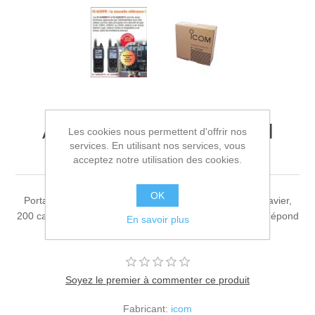
A220101 - RADIO ICOM
Les cookies nous permettent d'offrir nos
services. En utilisant nos services, vous
ICA25 CE
acceptez notre utilisation des cookies.
OK
Portatif aviation VHF, 3,6W PEP, afficheur graphique, clavier,
200 canaux, espacement de 8,33kHz, étanchéité IP57. Répond
En savoir plus
à la norme MIL-STD810G.
Soyez le premier à commenter ce produit
Fabricant:
icom