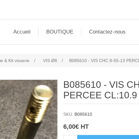
Accueil
BOUTIQUE
Contactez-nous
ie & Kit visserie
/
VIS Ø8
/
B085610 - VIS CHC 8-55-13 PERC
B085610 - VIS C
PERCEE CL:10.9
SKU:
B085610
6,00€ HT