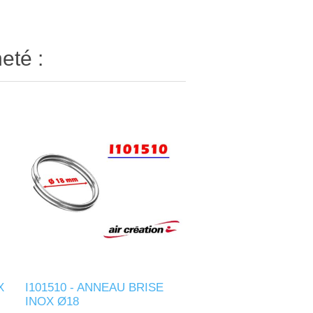
eté :
X
I101510 - ANNEAU BRISE
INOX Ø18