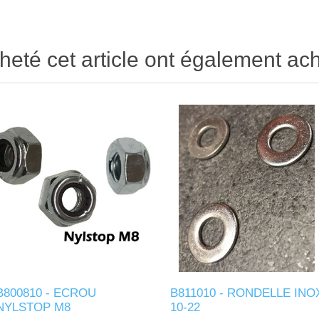
heté cet article ont également ach
B800810 - ECROU
B811010 - RONDELLE INO
NYLSTOP M8
10-22