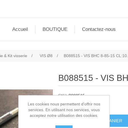
Accueil
BOUTIQUE
Contactez-nous
ie & Kit visserie
/
VIS Ø8
/
B088515 - VIS BHC 8-85-15 CL:10
B088515 - VIS BH
SKU:
B088515
Les cookies nous permettent d'offrir nos
8,20€ HT
services. En utilisant nos services, vous
acceptez notre utilisation des cookies.
AJOUTER AU PANIER