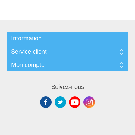
Information
Service client
Mon compte
Suivez-nous