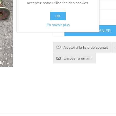
acceptez notre utilisation des cookies.
Quantité
Prix
OK
En savoir plus
AJOUTER AU PANIER
Ajouter à la liste de souhait
Envoyer à un ami