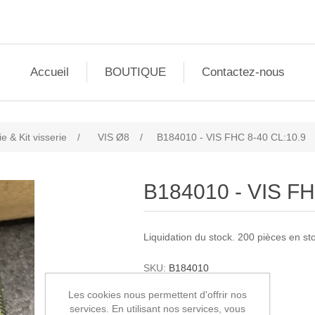
Accueil
BOUTIQUE
Contactez-nous
ie & Kit visserie
/
VIS Ø8
/
B184010 - VIS FHC 8-40 CL:10.9
B184010 - VIS FH
Liquidation du stock. 200 pièces en st
SKU:
B184010
0,85€ HT
Les cookies nous permettent d'offrir nos
services. En utilisant nos services, vous