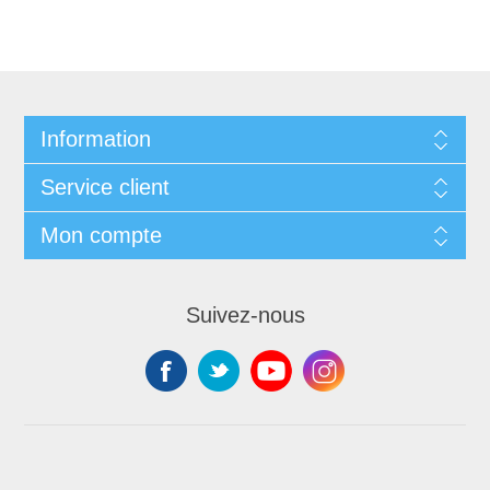
Information
Service client
Mon compte
Suivez-nous