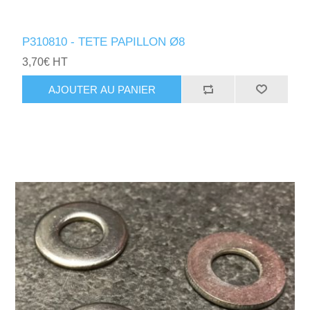
P310810 - TETE PAPILLON Ø8
3,70€ HT
AJOUTER AU PANIER