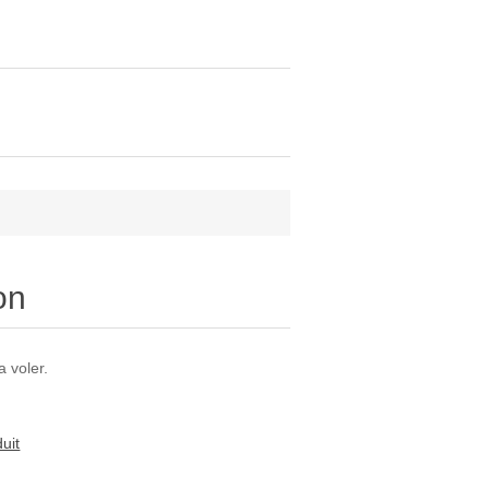
on
a voler.
uit