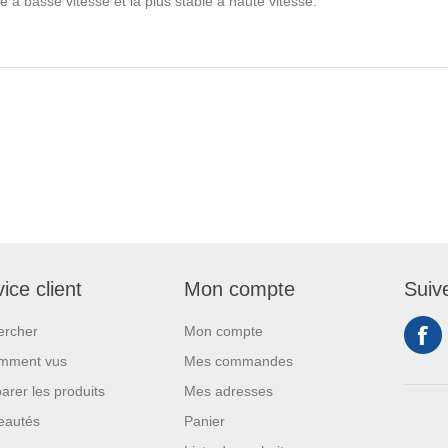
ve à basse vitesse et la plus stable à haute vitesse.
ice client
Mon compte
Suiv
ercher
Mon compte
mment vus
Mes commandes
rer les produits
Mes adresses
eautés
Panier