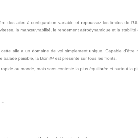
e des ailes à configuration variable et repoussez les limites de l
’
UL
esse, la manœuvrabilité, le rendement aérodynamique et la stabilité d
 cette aile a un domaine de vol simplement unique. Capable d’être m
e balade paisible, la BioniX² est présente sur tous les fronts.
s rapide au monde, mais sans conteste la plus équilibrée et surtout la pl
 »