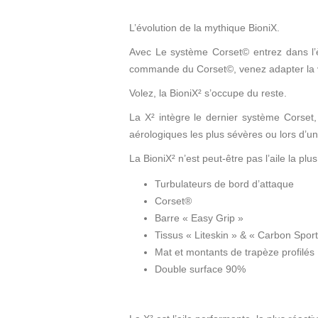
L’évolution de la mythique BioniX.
Avec Le système Corset© entrez dans l’èr
commande du Corset©, venez adapter la vit
Volez, la BioniX² s
’
occupe du reste.
La X² intègre le dernier système Corset,
aérologiques les plus sévères ou lors d
’
un
La BioniX² n
’
est peut-être pas l
’
aile la plu
Turbulateurs de bord d’attaque
Corset®
Barre « Easy Grip »
Tissus « Liteskin » & « Carbon Sport
Mat et montants de trapèze profilés
Double surface 90%