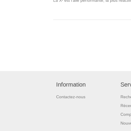
La X² est l’aile performante, la plus réacti
Information
Serv
Contactez-nous
Rech
Réce
Compa
Nouv