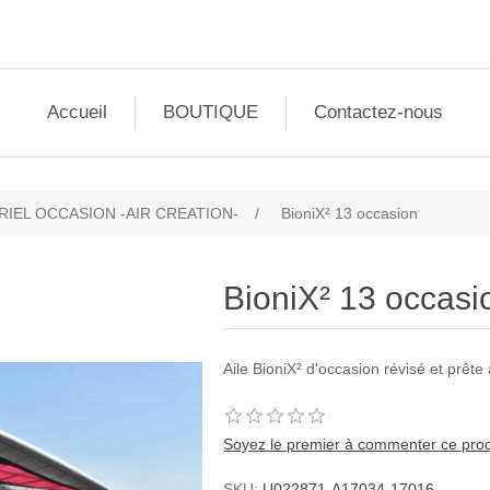
Accueil
BOUTIQUE
Contactez-nous
RIEL OCCASION -AIR CREATION-
/
BioniX² 13 occasion
BioniX² 13 occasi
Aile BioniX² d'occasion révisé et prête 
Soyez le premier à commenter ce prod
SKU:
U022871-A17034-17016