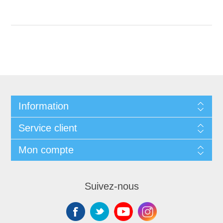
Information
Service client
Mon compte
Suivez-nous