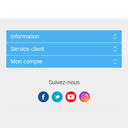
Information
Service client
Mon compte
Suivez-nous