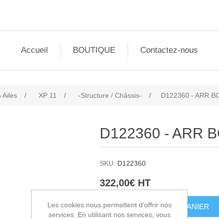
Accueil
BOUTIQUE
Contactez-nous
 Ailes
/
XP 11
/
-Structure / Châssis-
/
D122360 - ARR B
D122360 - ARR B
SKU:
D122360
322,00€ HT
Les cookies nous permettent d'offrir nos
AJOUTER AU PANIER
services. En utilisant nos services, vous