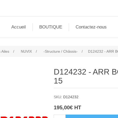
Accueil
BOUTIQUE
Contactez-nous
 Ailes
/
NUVIX
/
-Structure / Châssis-
/
D124232 - ARR B
D124232 - ARR B
15
SKU:
D124232
195,00€ HT