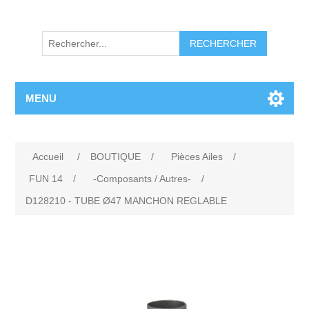
RECHERCHER
MENU
Accueil
/
BOUTIQUE
/
Pièces Ailes
/
FUN 14
/
-Composants / Autres-
/
D128210 - TUBE Ø47 MANCHON REGLABLE