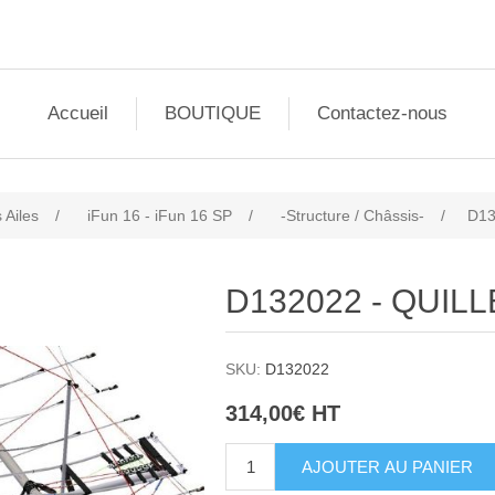
Accueil
BOUTIQUE
Contactez-nous
 Ailes
/
iFun 16 - iFun 16 SP
/
-Structure / Châssis-
/
D13
D132022 - QUILL
SKU:
D132022
314,00€ HT
AJOUTER AU PANIER