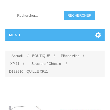
RECHERCHER
MENU
Accueil
/
BOUTIQUE
/
Pièces Ailes
/
XP 11
/
-Structure / Châssis-
/
D132510 - QUILLE XP11