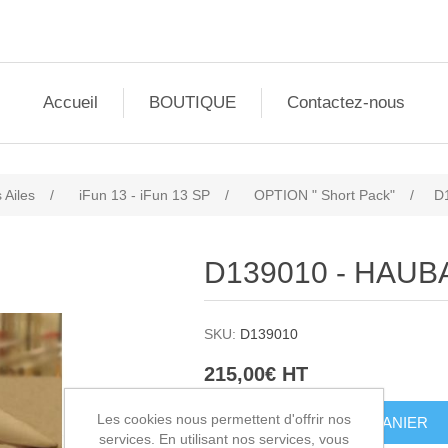
Accueil
BOUTIQUE
Contactez-nous
 Ailes
/
iFun 13 - iFun 13 SP
/
OPTION " Short Pack"
/
D
D139010 - HAUB
SKU:
D139010
215,00€ HT
Les cookies nous permettent d'offrir nos
AJOUTER AU PANIER
services. En utilisant nos services, vous