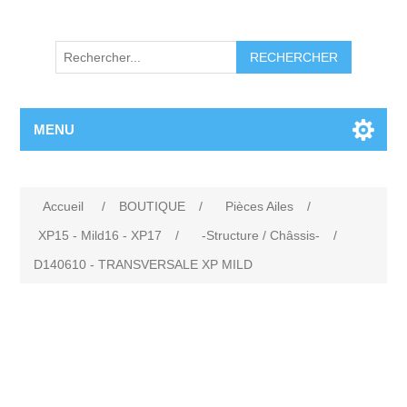
RECHERCHER
MENU
Accueil
/
BOUTIQUE
/
Pièces Ailes
/
XP15 - Mild16 - XP17
/
-Structure / Châssis-
/
D140610 - TRANSVERSALE XP MILD