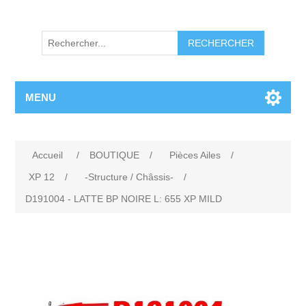
RECHERCHER
MENU
Accueil
/
BOUTIQUE
/
Pièces Ailes
/
XP 12
/
-Structure / Châssis-
/
D191004 - LATTE BP NOIRE L: 655 XP MILD