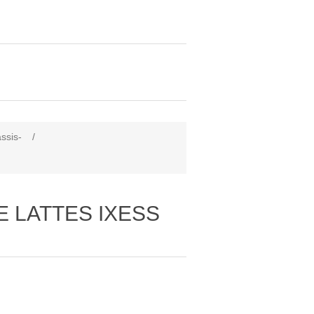
âssis-
/
DE LATTES IXESS