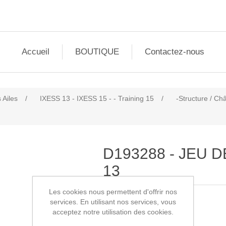
Accueil
BOUTIQUE
Contactez-nous
 Ailes
/
IXESS 13 - IXESS 15 - - Training 15
/
-Structure / Ch
D193288 - JEU 
13
Les cookies nous permettent d'offrir nos
services. En utilisant nos services, vous
SKU:
D193288
acceptez notre utilisation des cookies.
1245,00€ HT