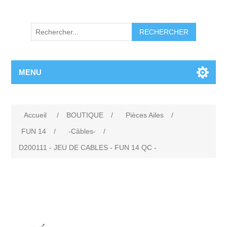
RECHERCHER
MENU
Accueil
/
BOUTIQUE
/
Pièces Ailes
/
FUN 14
/
-Câbles-
/
D200111 - JEU DE CABLES - FUN 14 QC -